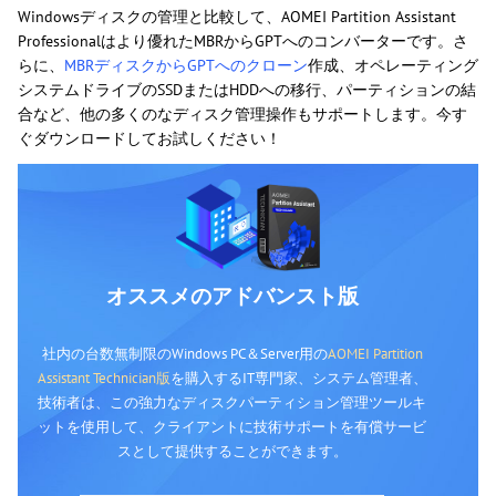
Windowsディスクの管理と比較して、AOMEI Partition Assistant
Professionalはより優れたMBRからGPTへのコンバーターです。さ
らに、
MBRディスクからGPTへのクローン
作成、オペレーティング
システムドライブのSSDまたはHDDへの移行、パーティションの結
合など、他の多くのなディスク管理操作もサポートします。今す
ぐダウンロードしてお試しください！
オススメのアドバンスト版
社内の台数無制限のWindows PC＆Server用の
AOMEI Partition
Assistant Technician版
を購入するIT専門家、システム管理者、
技術者は、この強力なディスクパーティション管理ツールキ
ットを使用して、クライアントに技術サポートを有償サービ
スとして提供することができます。