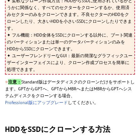
✦ 柔軟なクローン作成方法：HDDからSSDに使用されているかど
うかに関係なく、すべてのセクターをクローンするか、使用済
みセクターのみをクローンできます。不良セクターのHDDをク
ローンしたり、大きいHDDを小さいSSDにクローンしたりできま
す。
✦ フル機能：HDD全体をSSDにクローンする以外に、ブート関連
のパーティションまたは単一のデータパーティションのみを
HDDからSSDにクローンできます。
✦ ユーザーフレンドリーなGUI：最新の簡潔なグラフィックユー
ザーインターフェイスにより、クローン作成プロセスを簡単に
処理できます。
⭐
注意：
Standard版はデータディスクのクローンだけをサポートし
ます。GPTからGPTへ、GPTからMBRへまたはMBRからGPTへシス
テムディスクをクローンする場合、
Professional版にアップグレード
してください。
HDDをSSDにクローンする方法