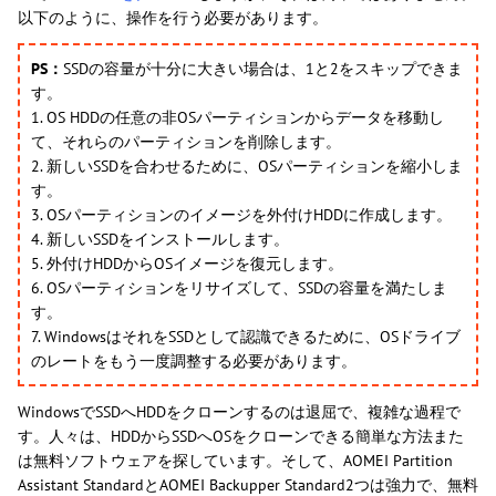
以下のように、操作を行う必要があります。
PS：
SSDの容量が十分に大きい場合は、1と2をスキップできま
す。
1. OS HDDの任意の非OSパーティションからデータを移動し
て、それらのパーティションを削除します。
2. 新しいSSDを合わせるために、OSパーティションを縮小しま
す。
3. OSパーティションのイメージを外付けHDDに作成します。
4. 新しいSSDをインストールします。
5. 外付けHDDからOSイメージを復元します。
6. OSパーティションをリサイズして、SSDの容量を満たしま
す。
7. WindowsはそれをSSDとして認識できるために、OSドライブ
のレートをもう一度調整する必要があります。
WindowsでSSDへHDDをクローンするのは退屈で、複雑な過程で
す。人々は、HDDからSSDへOSをクローンできる簡単な方法また
は無料ソフトウェアを探しています。そして、AOMEI Partition
Assistant StandardとAOMEI Backupper Standard2つは強力で、無料