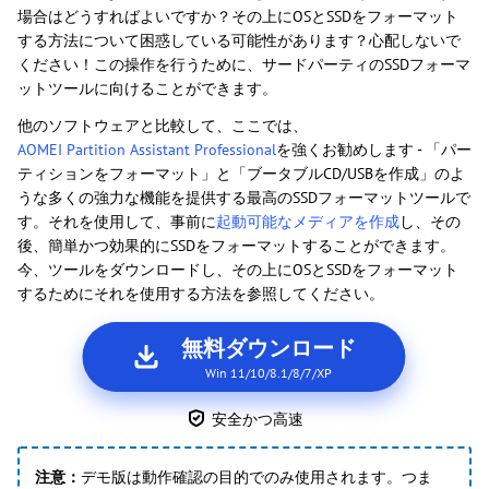
場合はどうすればよいですか？その上にOSとSSDをフォーマット
する方法について困惑している可能性があります？心配しないで
ください！この操作を行うために、サードパーティのSSDフォーマ
ットツールに向けることができます。
他のソフトウェアと比較して、ここでは、
AOMEI Partition Assistant Professional
を強くお勧めします - 「パー
ティションをフォーマット」と「ブータブルCD/USBを作成」のよ
うな多くの強力な機能を提供する最高のSSDフォーマットツールで
す。それを使用して、事前に
起動可能なメディアを作成
し、その
後、簡単かつ効果的にSSDをフォーマットすることができます。
今、ツールをダウンロードし、その上にOSとSSDをフォーマット
するためにそれを使用する方法を参照してください。
無料ダウンロード
Win 11/10/8.1/8/7/XP
安全かつ高速
注意：
デモ版は動作確認の目的でのみ使用されます。つま