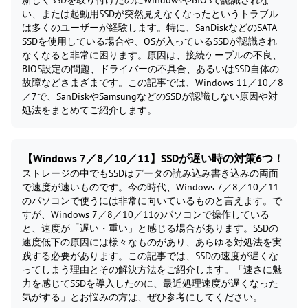
新しくSSDを取り付けたのにWindowsやBIOSで認識されな
い、または起動用SSDが突然見えなくなったというトラブル
は多くのユーザーが経験します。特に、SanDiskなどのSATA
SSDを使用している場合や、OSが入っているSSDが認識され
なくなると非常に困ります。原因は、接続ケーブルの不良、
BIOS設定の問題、ドライバーの不具合、あるいはSSD自体の
故障などさまざまです。この記事では、Windows 11／10／8
／7で、SanDiskやSamsungなどのSSDが認識しない原因や対
処法をまとめてご紹介します。
【Windows 7／8／10／11】SSDが遅い時の対策6つ！
ストレージの中でもSSDはデータの読み込み書き込みの両面
で速度が速いものです。今の時代、Windows 7／8／10／11
のパソコンで使うには非常に向いているものと言えます。で
すが、Windows 7／8／10／11のパソコンで操作している
と、速度が「遅い・重い」と感じる場合があります。SSDの
速度低下の原因には様々なものがあり、あらゆる対処法を実
践する必要があります。この記事では、SSDの速度が遅くな
ってしまう理由とその解決方法をご紹介します。「速さに魅
力を感じてSSDを導入したのに、最近処理速度が遅くなった
気がする」とお悩みの方は、ぜひ参考にしてください。