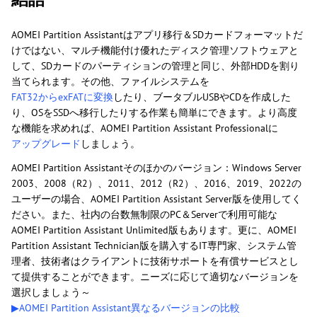
AOMEI Partition Assistantはアプリ移行＆SDカードフォーマットだ
けではない、マルチ機能付け優れたディスク管理ソフトウェアと
して、SDカードのパーティションの管理と同じ、外部HDDを割り
当てられます。その他、ファイルシステムを
FAT32からexFATに変換
したり、ブータブルUSBやCDを作成した
り、OSをSSDへ移行したりする作業も簡単にできます。より高度
な機能を求めれば、AOMEI Partition Assistant Professionalに
アップグレード
しましょう。
AOMEI Partition Assistantそのほかのバージョン：Windows Server
2003、2008（R2）、2011、2012（R2）、2016、2019、2022の
ユーザーの場合、AOMEI Partition Assistant Server版を使用してく
ださい。また、社内の台数無制限のPC＆Serverで利用可能な
AOMEI Partition Assistant Unlimited版もあります。更に、AOMEI
Partition Assistant Technician版を購入するIT専門家、システム管
理者、技術者はクライアントに技術サポートを有償サービスとし
て提供することができます。ニーズに応じて適切なバージョンを
選択しましょう～
▶AOMEI Partition Assistant異なるバージョンの比較