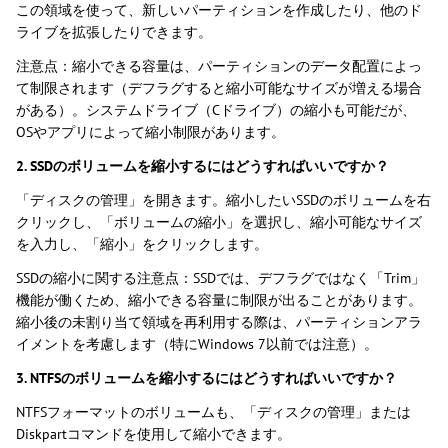
この領域を使って、新しいパーティションを作成したり、他のド
ライブを拡張したりできます。
注意点：縮小できる容量は、パーティションのデータ配置によっ
て制限されます（デフラグすると縮小可能なサイズが増える場合
がある）。システムドライブ（Cドライブ）の縮小も可能だが、
OSやアプリによって縮小制限があります。
2. SSDのボリュームを縮小するにはどうすればいいですか？
「ディスクの管理」を開きます。縮小したいSSDのボリュームを右
クリックし、「ボリュームの縮小」を選択し、縮小可能なサイズ
を入力し、「縮小」をクリックします。
SSDの縮小に関する注意点：SSDでは、デフラグではなく「Trim」
機能が働くため、縮小できる容量に制限が出ることがあります。
縮小後の未割り当て領域を再利用する際は、パーティションアラ
イメントを考慮します（特にWindows 7以前では注意）。
3. NTFSのボリュームを縮小するにはどうすればいいですか？
NTFSフォーマットのボリュームも、「ディスクの管理」または
Diskpartコマンドを使用して縮小できます。