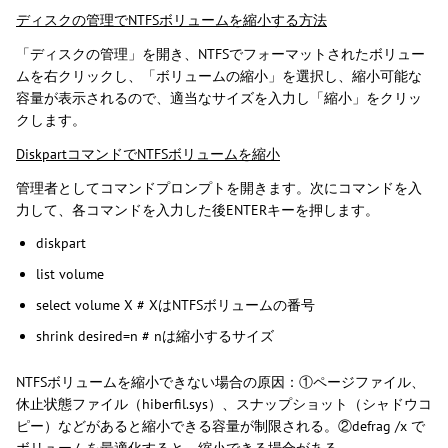
ディスクの管理でNTFSボリュームを縮小する方法
「ディスクの管理」を開き、NTFSでフォーマットされたボリュー
ムを右クリックし、「ボリュームの縮小」を選択し、縮小可能な
容量が表示されるので、適当なサイズを入力し「縮小」をクリッ
クします。
DiskpartコマンドでNTFSボリュームを縮小
管理者としてコマンドプロンプトを開きます。次にコマンドを入
力して、各コマンドを入力した後ENTERキーを押します。
diskpart
list volume
select volume X # XはNTFSボリュームの番号
shrink desired=n # nは縮小するサイズ
NTFSボリュームを縮小できない場合の原因：①ページファイル、
休止状態ファイル（hiberfil.sys）、スナップショット（シャドウコ
ピー）などがあると縮小できる容量が制限される。②defrag /x で