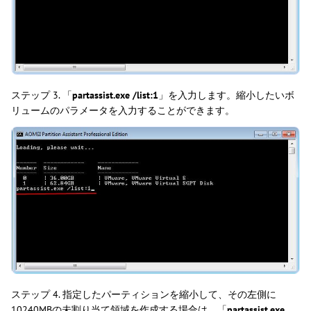
ステップ 3. 「
partassist.exe /list:1
」を入力します。縮小したいボ
リュームのパラメータを入力することができます。
ステップ 4. 指定したパーティションを縮小して、その左側に
10240MBの未割り当て領域を作成する場合は、「
partassist.exe