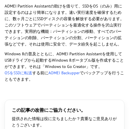
AOMEI Partition Assistantの助けを借りて、SSDをOS（のみ）用に
設定するのはより簡単になります。速い実行速度を確保するため
に、数ヶ月ごとにSSDディスクの容量を解放する必要があります。
このソフトウェアでパーティションを最適化する操作を沢山実行
できます。実用的な機能：パーティションの移動、すべてのパー
ティションの削除、パーティションの分割、パーティションの拡
張などです。それは使用に安全で、データ紛失を起こしません。
Windows 8の普及とともに、AOMEI Partition Assistantを使用して
USBドライブから起動するWindows 8ポータブル版を作成すること
ができます。それは「Windows to Go Creator」です。
OSをSSDに転送
する前に
AOMEI Backupper
でバックアップを行うこ
ともできます。
この記事の改善にご協力ください。
提供された情報は役に立ちましたか？貴重なご意見ありが
とうございます。