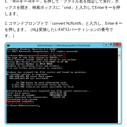
1. 「Winキー+Rキー」を押して「ファイル名を指定して実行」ボ
ックスを開き、検索ボックスに「cmd」と入力してEnterキーを押
します。
2. コマンドプロンプトで「convert N:/fs:ntfs」と入力し、Enterキー
を押します。（Nは変換したいFAT32パーティションの番号で
す。）