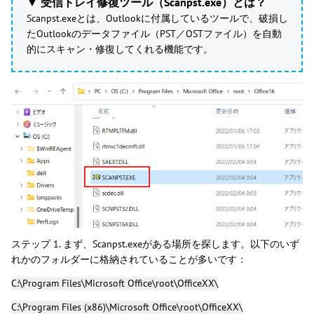
▼ 受信トレイ修復ツール（Scanpst.exe）とは？
Scanpst.exeとは、Outlookに付属しているツールで、破損し
たOutlookのデータファイル（PST／OSTファイル）を自動
的にスキャン・修復してくれる機能です。
ステップ 1. まず、Scanpst.exeがある場所を探します。以下のいず
れかのフォルダーに格納されていることが多いです：
C:\Program Files\Microsoft Office\root\OfficeXX\
C:\Program Files (x86)\Microsoft Office\root\OfficeXX\