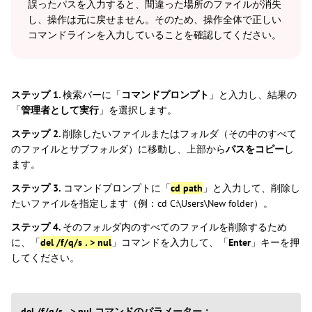
誤ったパスを入力すると、間違った場所のファイルが消失
し、操作は元に戻せません。そのため、操作全体で正しい
コマンドラインを入力していることを確認してください。
ステップ 1.
検索バーに「
コマンドプロンプト
」と入力し、結果の
「
管理者として実行
」を選択します。
ステップ 2.
削除したいファイルまたはフォルダ（その中のすべて
のファイルとサブフォルダ）に移動し、上部から
パスをコピー
し
ます。
ステップ 3.
コマンドプロンプトに「
cd path
」と入力して、削除し
たいファイルを指定します（例：cd C:\Users\New folder）。
ステップ 4.
そのフォルダ内のすべてのファイルを削除するため
に、「
del /f/q/s
.
> nul
」コマンドを入力して、「
Enter
」キーを押
してください。
del /f/q/s
.
> nul コマンドのパラメーター：