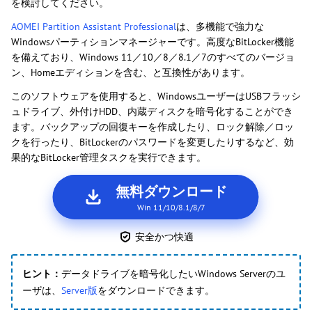
を検討してください。
AOMEI Partition Assistant Professional
は、多機能で強力な
Windowsパーティションマネージャーです。高度なBitLocker機能
を備えており、Windows 11／10／8／8.1／7のすべてのバージョ
ン、Homeエディションを含む、と互換性があります。
このソフトウェアを使用すると、WindowsユーザーはUSBフラッシ
ュドライブ、外付けHDD、内蔵ディスクを暗号化することができ
ます。バックアップの回復キーを作成したり、ロック解除／ロッ
クを行ったり、BitLockerのパスワードを変更したりするなど、効
果的なBitLocker管理タスクを実行できます。
無料ダウンロード
Win 11/10/8.1/8/7
安全かつ快適
ヒント：
データドライブを暗号化したいWindows Serverのユ
ーザは、
Server版
をダウンロードできます。