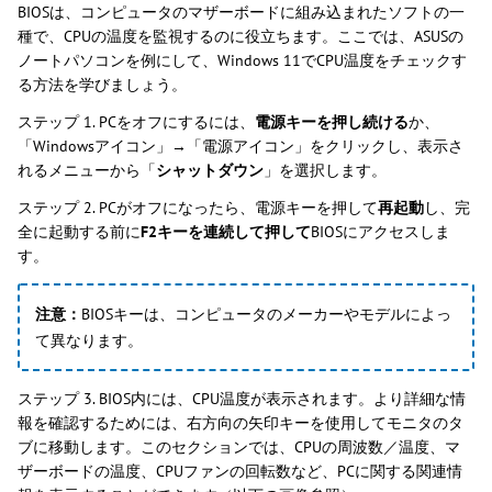
BIOSは、コンピュータのマザーボードに組み込まれたソフトの一
種で、CPUの温度を監視するのに役立ちます。ここでは、ASUSの
ノートパソコンを例にして、Windows 11でCPU温度をチェックす
る方法を学びましょう。
ステップ 1. PCをオフにするには、
電源キーを押し続ける
か、
「Windowsアイコン」→「電源アイコン」をクリックし、表示さ
れるメニューから「
シャットダウン
」を選択します。
ステップ 2. PCがオフになったら、電源キーを押して
再起動
し、完
全に起動する前に
F2キーを連続して押して
BIOSにアクセスしま
す。
注意：
BIOSキーは、コンピュータのメーカーやモデルによっ
て異なります。
ステップ 3. BIOS内には、CPU温度が表示されます。より詳細な情
報を確認するためには、右方向の矢印キーを使用してモニタのタ
ブに移動します。このセクションでは、CPUの周波数／温度、マ
ザーボードの温度、CPUファンの回転数など、PCに関する関連情