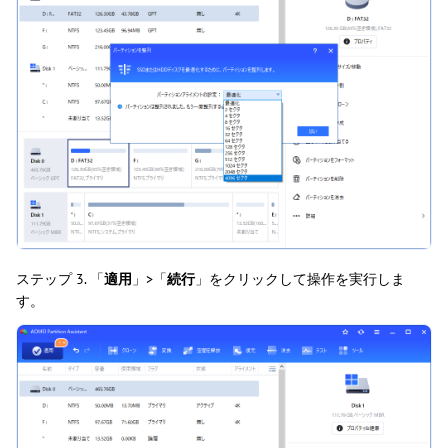
ステップ 3. 「
適用
」>「
続行
」をクリックして操作を実行しま
す。