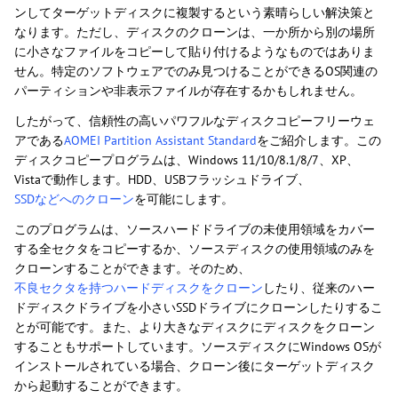
ンしてターゲットディスクに複製するという素晴らしい解決策と
なります。ただし、ディスクのクローンは、一か所から別の場所
に小さなファイルをコピーして貼り付けるようなものではありま
せん。特定のソフトウェアでのみ見つけることができるOS関連の
パーティションや非表示ファイルが存在するかもしれません。
したがって、信頼性の高いパワフルなディスクコピーフリーウェ
アである
AOMEI Partition Assistant Standard
をご紹介します。この
ディスクコピープログラムは、Windows 11/10/8.1/8/7、XP、
Vistaで動作します。HDD、USBフラッシュドライブ、
SSDなどへのクローン
を可能にします。
このプログラムは、ソースハードドライブの未使用領域をカバー
する全セクタをコピーするか、ソースディスクの使用領域のみを
クローンすることができます。そのため、
不良セクタを持つハードディスクをクローン
したり、従来のハー
ドディスクドライブを小さいSSDドライブにクローンしたりするこ
とが可能です。また、より大きなディスクにディスクをクローン
することもサポートしています。ソースディスクにWindows OSが
インストールされている場合、クローン後にターゲットディスク
から起動することができます。