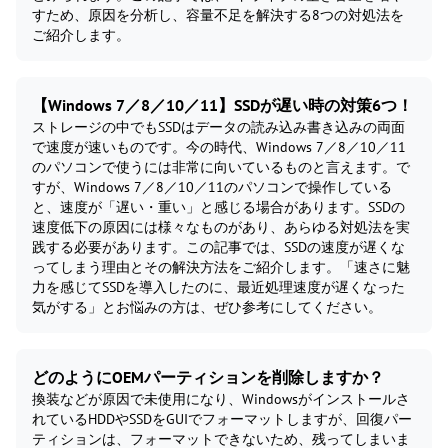
すため、原因を分析し、容量不足を解決する8つの対処法を
ご紹介します。
【Windows 7／8／10／11】SSDが遅い時の対策6つ！
ストレージの中でもSSDはデータの読み込み書き込みの両面
で速度が速いものです。今の時代、Windows 7／8／10／11
のパソコンで使うには非常に向いているものと言えます。で
すが、Windows 7／8／10／11のパソコンで操作している
と、速度が「遅い・重い」と感じる場合があります。SSDの
速度低下の原因には様々なものがあり、あらゆる対処法を実
践する必要があります。この記事では、SSDの速度が遅くな
ってしまう理由とその解決方法をご紹介します。「速さに魅
力を感じてSSDを導入したのに、最近処理速度が遅くなった
気がする」とお悩みの方は、ぜひ参考にしてください。
どのようにOEMパーティションを削除しますか？
換装などが原因で未使用になり、Windowsがインストールさ
れているHDDやSSDをGUIでフォーマットしますが、回復パー
ティションは、フォーマットできないため、残ってしまいま