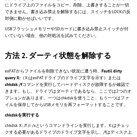
にドライブ上のファイルをコピー、削除、上書きすることが一切
できません。書き込み禁止を解除するには、スイッチをLOCKの反
対側に動かせばいいです。
USBフラッシュメモリーやSDカードに書き込み禁止スイッチが付
いていない場合、他の対処法を試みてください。
方法 2. ダーティ状態を解除する
exFATからファイルを削除できない状況に遭う時、
Fsutil dirty
query X:
（X:はexFATドライブのドライブ文字を示す）または
chkdsk /f
コマンドを実行してハードディスクが故障するか確認で
きます。もし、ドライブはダーティであるなら、ここでは2つのオ
プションがあります。一つはchkdskを使うこと、もう一つはファ
イルを保存してからUSBメモリを再フォーマットすることです。
chkdskを実行する
chkdsk X: /f /r /xというコマンドラインを実行します。X:はチェッ
クする必要があるドライブのドライブ文字を示し、/fはディスク上