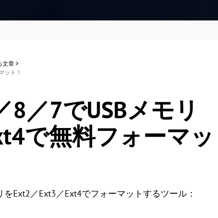
する文章
>
ォーマット！
10／8／7でUSBメモリ
／Ext4で無料フォーマッ
モリをExt2／Ext3／Ext4でフォーマットするツール：