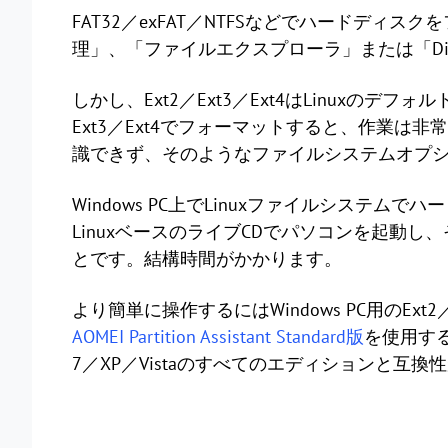
FAT32／exFAT／NTFSなどでハードディス
理」、「ファイルエクスプローラ」または「Dis
しかし、Ext2／Ext3／Ext4はLinuxの
Ext3／Ext4でフォーマットすると、作業は非常に複
識できず、そのようなファイルシステムオプ
Windows PC上でLinuxファイルシステ
LinuxベースのライブCDでパソコンを起動し、そ
とです。結構時間がかかります。
より簡単に操作するにはWindows PC用のExt2
AOMEI Partition Assistant Standard版
を使用する
7／XP／Vistaのすべてのエディションと互換