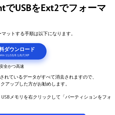
sistantでUSBをExt2でフォーマ
2でフォーマットする手順は以下になります。
料ダウンロード
Win 11/10/8.1/8/7/XP
安全かつ高速
存されているデータがすべて消去されますので、
ックアップした方がお勧めします。
andardを実行し、USBメモリを右クリックして「パーティションをフォ