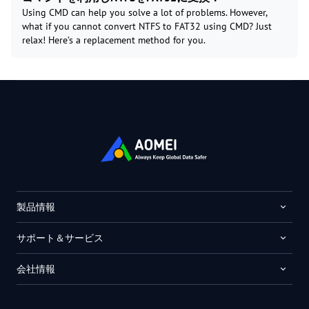
Using CMD can help you solve a lot of problems. However,
what if you cannot convert NTFS to FAT32 using CMD? Just
relax! Here’s a replacement method for you.
製品情報
サポート＆サービス
会社情報