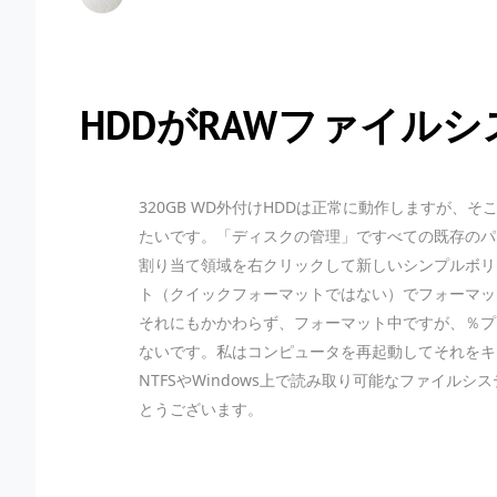
HDDがRAWファイル
320GB WD外付けHDDは正常に動作しますが
たいです。「ディスクの管理」ですべての既存のパ
割り当て領域を右クリックして新しいシンプルボリ
ト（クイックフォーマットではない）でフォーマッ
それにもかかわらず、フォーマット中ですが、％プ
ないです。私はコンピュータを再起動してそれをキャ
NTFSやWindows上で読み取り可能なファイ
とうございます。