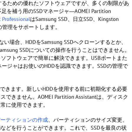
 SSDを管理するための優れたソフトウェアですが、多くの制限があ
足を補う用のSSDマネージャ―AOMEI Partition
 Professional
はSamsung SSD、日立SSD、Kingston
のHDDの管理をサポートします。
識しない場合、HDDをSamsung SSDへクローンするとか、
のSamsung SSDについての操作を行うことはできません。
stantというソフトウェアで簡単に解決できます。USBポートまた
ネージャはお使いのHDDを認識できます。SSDの管理で
できます。新しいHDDを使用する前に初期化する必要
。AOMEI Partition Assistantは、ディスク
正常に使用できます。
パーティションの作成
、パーティションのサイズ変更、
などを行うことができます。これで、SSDを最良の状