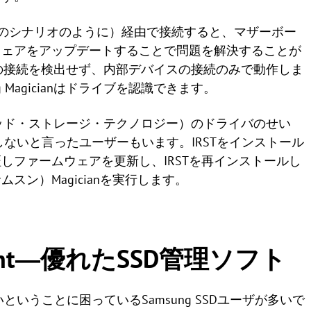
述のシナリオのように）経由で接続すると、マザーボー
ムウェアをアップデートすることで問題を解決することが
デバイスの接続を検出せず、内部デバイスの接続のみで動作しま
Magicianはドライブを認識できます。
gy（ンテル®ラピッド・ストレージ・テクノロジー）のドライバのせい
ianで認識しないと言ったユーザーもいます。IRSTをインストール
しファームウェアを更新し、IRSTを再インストールし
スン）Magicianを実行します。
ssistant―優れたSSD管理ソフト
認識しないということに困っているSamsung SSDユーザが多いで