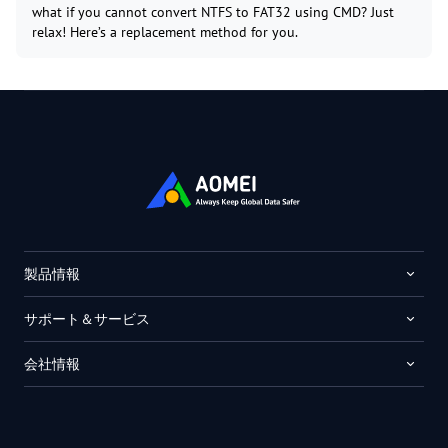
what if you cannot convert NTFS to FAT32 using CMD? Just
relax! Here’s a replacement method for you.
製品情報
サポート＆サービス
会社情報