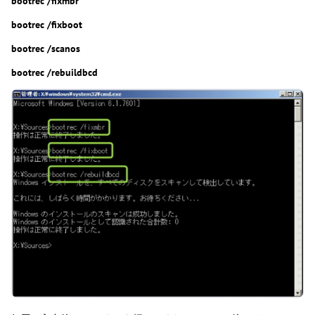
bootrec /fixmbr
bootrec /fixboot
bootrec /scanos
bootrec /rebuildbcd