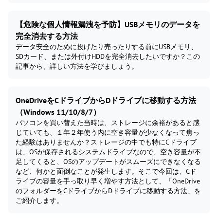
【危険な個人情報漏洩を予防】USBメモリのデータを
完全消去する方法
データ安全のために投げたり売ったりする前にUSBメモリ、
SDカード、または外付けHDDを完全消去したいですか？この
記事から、詳しい方法を学びましょう。
OneDriveをCドライブからDドライブに移動する方法
（Windows 11/10/8/7）
パソコンを買い替えた当時は、ストレージに余裕があると感
じていても、１年２年使う内に空き容量が少なくなって焦っ
た経験はありませんか？ストレージの中でも特にCドライブ
は、OSが保存されるシステムドライブなので、空き容量が不
足してくると、OSのアップデートがスムーズにできなくなる
など、何かと面倒なことが発生します。そこで今回は、Cド
ライブの容量を手っ取り早く増やす方法として、「OneDrive
のフォルダーをCドライブからDドライブに移動する方法」を
ご紹介します。