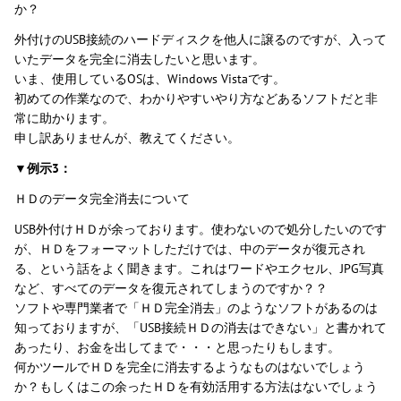
か？
外付けのUSB接続のハードディスクを他人に譲るのですが、入って
いたデータを完全に消去したいと思います。
いま、使用しているOSは、Windows Vistaです。
初めての作業なので、わかりやすいやり方などあるソフトだと非
常に助かります。
申し訳ありませんが、教えてください。
▼例示3：
ＨＤのデータ完全消去について
USB外付けＨＤが余っております。使わないので処分したいのです
が、ＨＤをフォーマットしただけでは、中のデータが復元され
る、という話をよく聞きます。これはワードやエクセル、JPG写真
など、すべてのデータを復元されてしまうのですか？？
ソフトや専門業者で「ＨＤ完全消去」のようなソフトがあるのは
知っておりますが、「USB接続ＨＤの消去はできない」と書かれて
あったり、お金を出してまで・・・と思ったりもします。
何かツールでＨＤを完全に消去するようなものはないでしょう
か？もしくはこの余ったＨＤを有効活用する方法はないでしょう