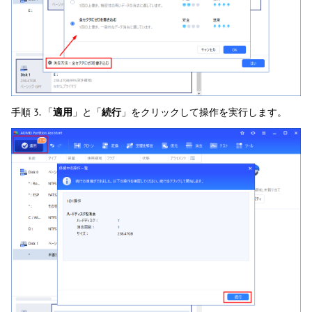
手順 3. 「
適用
」と「
続行
」をクリックして操作を実行します。