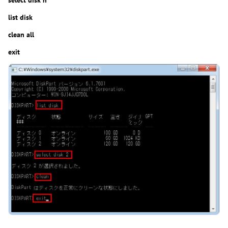
select disk n
list disk
clean all
exit