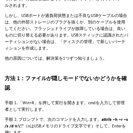
ルされます。
しかし、USBポートが過負荷状態または不良なUSBケーブルの場合
は、他の外部ストレージのプラグを抜くか、別のケーブルを使用
してください。フラッシュドライブが故障している場合は、良い
ものに切り替える必要があります。USBスティックに認識されたパ
ーティションがない場合は、「ディスクの管理」で新しいパーテ
ィションを作成します。
他の原因については、解決策を1つずつ知りましょう。
方法 1：ファイルが隠しモードでないかどうかを確
認
手順 1. 「Win+R」を押して実行を開きます。cmdを入力して管理
者として実行します。
手順 2. プロンプトで、次のコマンドを入力します。
attrib –h –r –s
/s /d n:\*.*
（nはUSBメモリのドライブ文字です）そして、Enterを
押します。