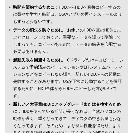
時間を節約するために
：HDDからHDDへ直接コピーするの
に費やす労力と時間は、OSやアプリの再インストールより
もずっと少ないです。
データの消失を防ぐために
：お使いのHDDを空のHDDに丸
ごとクローンしておくと、重要なデータを誤って削除して
しまっても、コピーがあるので、データの紛失を心配する
必要はありません。
起動失敗を回避するために
：Cドライブだけをコピーし、シ
ステムで予約済みのパーティションやEFIシステムパーティ
ションなどをコピーしない場合、新しいHDDからの起動に
失敗することがあります。OSが正常に起動することを保証
するために、HDD全体からHDDへコピーした方がいいで
す。
新しい／大容量HDDにアップグレードまたは交換するため
に
：HDDを使っている期間が長くなれば、当然パソコンの
動作が遅く、重くなってきて、ディスクの空き容量も少な
くなってきます。そのため、より良い性能を得たり、より
多くの空き領域を使うために、古くて小さなHDDを新しく