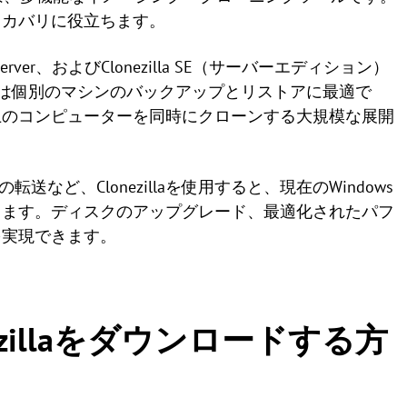
リカバリに役立ちます。
la lite server、およびClonezilla SE（サーバーエディション）
 liveは個別のマシンのバックアップとリストアに最適で
やSEは、40以上のコンピューターを同時にクローンする大規模な展開
転送など、Clonezillaを使用すると、現在のWindows
きます。ディスクのアップグレード、最適化されたパフ
を実現できます。
lonezillaをダウンロードする方