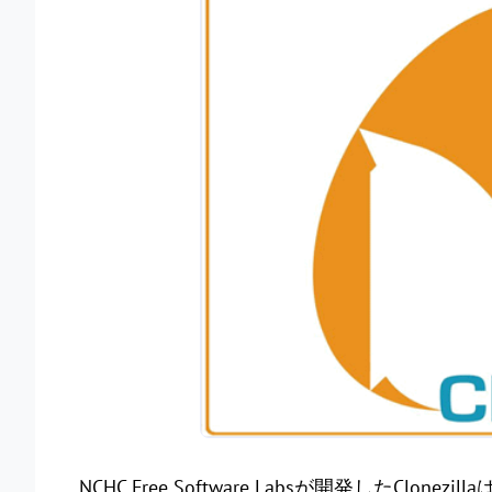
NCHC Free Software Labsが開発したC