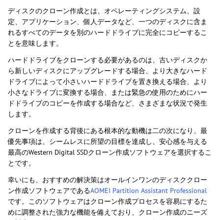
ディスクのクローン作成とは、オペレーティングシステム、設
定、アプリケーション、個人データなど、一つのディスクに含ま
れるすべてのデータを別のハードドライブに完全にコピーするこ
とを意味します。
ハードドライブをクローンする必要があるのは、古いディスクか
ら新しいディスクにアップグレードする場合、より大きなハード
ドライブによって小さいハードドライブを置き換える場合、より
小さなドライブに変換する場合、または緊急の使用のためにハー
ドドライブのコピーを作成する場合など、さまざまな状況で発生
します。
クローンを作成する背後にある根本的な動機は二の次になり、最
優先事項は、シームレスに所望の目標を達成し、安心感を与える
最高のWestern Digital SSDクローン作成ソフトウェアを選択するこ
とです。
幸いにも、おすすめの解決策はオールインワンのディスククロー
ン作成ソフトウェアである
AOMEI Partition Assistant Professional
です。このソフトウェアはクローン作成プロセスを容易にするた
めに調整された強力な機能を備えており、クローン作成のニーズ