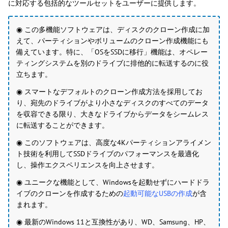
に対応する包括的なツールセットをユーザーに提供します。
◉ この多機能ソフトウェアは、ディスクのクローン作成に加
えて、パーティションやボリュームのクローン作成機能にも
備えています。特に、「OSをSSDに移行」機能は、オペレー
ティングシステムを別のドライブに排他的に転送するのに役
立ちます。
◉ スマートなデフォルトのクローン作成方法を採用してお
り、宛先のドライブがより小さなディスクのすべてのデータ
を収容できる限り、大きなドライブからデータをシームレス
に転送することができます。
◉ このソフトウェアは、高度な4Kパーティションアライメン
ト技術を利用してSSDドライブのパフォーマンスを最適化
し、操作エクスペリエンスを向上させます。
◉ ユニークな機能として、Windowsを起動せずにハードドラ
イブのクローンを作成するための
起動可能なUSBの作成
が含
まれます。
◉ 最新のWindows 11と互換性があり、WD、Samsung、HP、