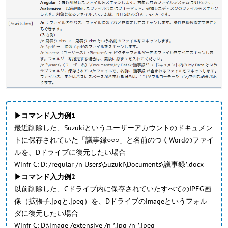
▶コマンド入力例1
最近削除した、Suzukiというユーザーアカウントのドキュメン
トに保存されていた「議事録○○○」と名前のつくWordのファイ
ルを、Dドライブに復元したい場合
Winfr C: D: /regular /n Users\Suzuki\Documents\議事録*.docx
▶コマンド入力例2
以前削除した、Cドライブ内に保存されていたすべてのJPEG画
像（拡張子.jpgと.jpeg）を、Dドライブのimageというフォル
ダに復元したい場合
Winfr C: D:\image /extensive /n *.jpg /n *.jpeg