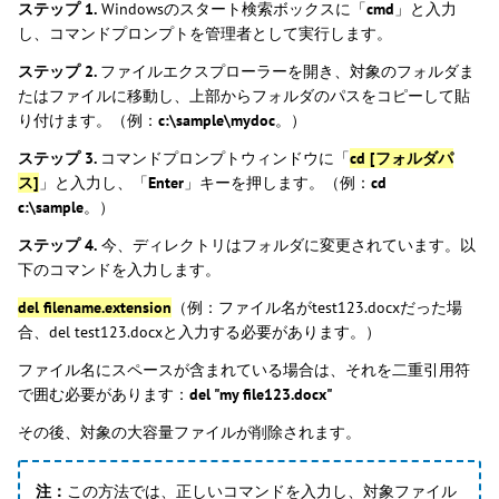
ステップ 1.
Windowsのスタート検索ボックスに「
cmd
」と入力
し、コマンドプロンプトを管理者として実行します。
ステップ 2.
ファイルエクスプローラーを開き、対象のフォルダま
たはファイルに移動し、上部からフォルダのパスをコピーして貼
り付けます。（例：
c:\sample\mydoc
。）
ステップ 3.
コマンドプロンプトウィンドウに「
cd [フォルダパ
ス]
」と入力し、「
Enter
」キーを押します。（例：
cd
c:\sample
。）
ステップ 4.
今、ディレクトリはフォルダに変更されています。以
下のコマンドを入力します。
del filename.extension
（例：ファイル名がtest123.docxだった場
合、del test123.docxと入力する必要があります。）
ファイル名にスペースが含まれている場合は、それを二重引用符
で囲む必要があります：
del "my file123.docx"
その後、対象の大容量ファイルが削除されます。
注：
この方法では、正しいコマンドを入力し、対象ファイル