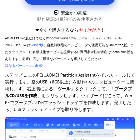
安全かつ高速
動作確認の目的でのみ使用される
❤今すぐ購入するなら
おまけ付き
！
AOMEI PA Pro版だけでなくWindows Server 2025、2025、2022、2019、2016、
2012（R2）向け
Server版
、台数無制限のコンピュータで使用可能なUnlimited版、ま
たクライアントに有償技術サービスを提供するIT専門家や技術者向けTechnician版も
あります。必要に応じて最適なバージョンを選択してください。
異なるバージョンの比較
ステップ 1. このPCにAOMEI Partition Assistantをインストールして
実行します。空のUSB（8GB以上）を動作中のコンピューターに接
続します。右上隅にある「
ツール
」をクリックして、「
ブータブ
ルCD/USBを作成
」をクリックします。ウィザードに従って、Win
PEでブータブルUSBフラッシュドライブを作成します。完了した
ら、USBフラッシュドライブを取り外します。