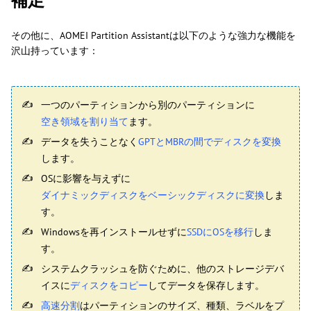
補足
その他に、AOMEI Partition Assistantは以下のような強力な機能を
沢山持っています：
一つのパーティションから別のパーティションに
空き領域を割り当て
ます。
データを失うことなく
GPTとMBRの間でディスクを変換
します。
OSに影響を与えずに
ダイナミックディスクをベーシックディスクに変換
しま
す。
Windowsを再インストールせずに
SSDにOSを移行
しま
す。
システムクラッシュを防ぐために、他のストレージデバ
イスに
ディスクをコピー
してデータを保存します。
高速分割
はパーティションのサイズ、種類、ラベルをプ