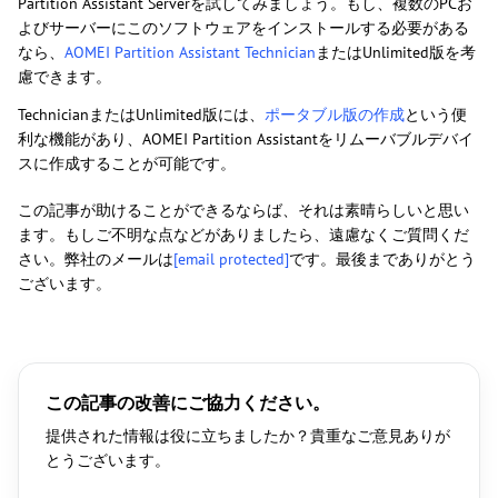
Partition Assistant Serverを試してみましょう。もし、複数のPCお
よびサーバーにこのソフトウェアをインストールする必要がある
なら、
AOMEI Partition Assistant Technician
またはUnlimited版を考
慮できます。
TechnicianまたはUnlimited版には、
ポータブル版の作成
という便
利な機能があり、AOMEI Partition Assistantをリムーバブルデバイ
スに作成することが可能です。
この記事が助けることができるならば、それは素晴らしいと思い
ます。もしご不明な点などがありましたら、遠慮なくご質問くだ
さい。弊社のメールは
[email protected]
です。最後までありがとう
ございます。
この記事の改善にご協力ください。
提供された情報は役に立ちましたか？貴重なご意見ありが
とうございます。