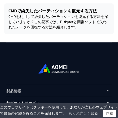
CMDで紛失したパーティションを復元する方法
CMDを利用して紛失したパーティションを復元する方法を探
していますか？この記事では、Diskpartと回復ソフトで失わ
れたデータを回復する方法を紹介します。
製品情報
サポート＆サービス
このウェブサイトはクッキーを使用して、あなたが当社のウェブサイト
で最高の経験を得ることを保証します。
もっと詳しく知る
同意
会社情報