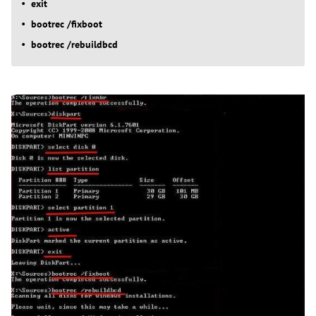
exit
bootrec /fixboot
bootrec /rebuildbcd