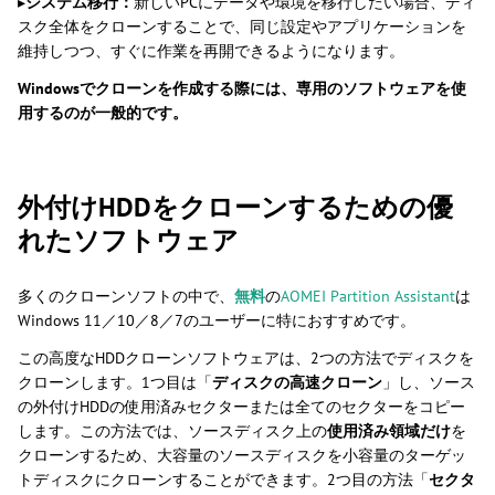
▸
システム移行：
新しいPCにデータや環境を移行したい場合、ディ
スク全体をクローンすることで、同じ設定やアプリケーションを
維持しつつ、すぐに作業を再開できるようになります。
Windowsでクローンを作成する際には、専用のソフトウェアを使
用するのが一般的です。
外付けHDDをクローンするための優
れたソフトウェア
多くのクローンソフトの中で、
無料
の
AOMEI Partition Assistant
は
Windows 11／10／8／7のユーザーに特におすすめです。
この高度なHDDクローンソフトウェアは、2つの方法でディスクを
クローンします。1つ目は「
ディスクの高速クローン
」し、ソース
の外付けHDDの使用済みセクターまたは全てのセクターをコピー
します。この方法では、ソースディスク上の
使用済み領域だけ
を
クローンするため、大容量のソースディスクを小容量のターゲッ
トディスクにクローンすることができます。2つ目の方法「
セクタ