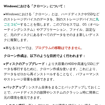
Windowsにおける「クローン」について：
▸Windowsにおける「クローン」とは、ハードディスクやSSDなど
のストレージデバイスのデータを、別のストレージデバイスに
丸
ごとコピー
することを指します。このプロセスでは、OS（オペレ
ーティングシステム）やアプリケーション、ファイル、設定な
ど、元のディスクにあるすべてのデータをそのまま新しいディス
クに複製します。
▸単なるコピーでは、
プログラムの移動はできません
。
クローン作成は、以下のような目的でよく行われます：
▸
ディスクのアップグレード：
より大容量のHDDや高速なSSDにデ
ータを移行するために、クローン作成を使います。これにより、
データをゼロから再インストールすることなく、パフォーマンス
やストレージ容量を改善できます。
▸
バックアップ：
システム全体をまるごとバックアップしておくこ
とで、ハードディスクの故障やシステムのクラッシュ時に簡単に
元の環境を復元できます。