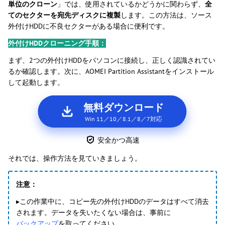
単位のクローン
」では、使用されているかどうかに関わらず、
全
てのセクターを宛先ディスクに複製
します。この方法は、ソース
外付けHDDに不良セクターがある場合に便利です。
外付けHDDクローニング手順：
まず、2つの外付けHDDをパソコンに接続し、正しく認識されてい
るか確認します。次に、AOMEI Partition Assistantをインストール
して起動します。
無料ダウンロード
Win 11／10／8.1／8／7対応
安全かつ高速
それでは、操作方法を見ていきましょう。
注意：
▸この作業中に、コピー先の外付けHDDのデータはすべて消去
されます。データを失いたくない場合は、事前に
バックアップ
を取ってください。