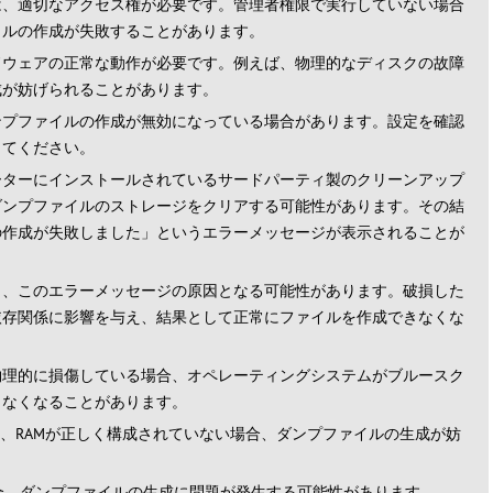
は、適切なアクセス権が必要です。管理者権限で実行していない場合
イルの作成が失敗することがあります。
ドウェアの正常な動作が必要です。例えば、物理的なディスクの故障
成が妨げられることがあります。
ンプファイルの作成が無効になっている場合があります。設定を確認
してください。
ーターにインストールされているサードパーティ製のクリーンアップ
ダンプファイルのストレージをクリアする可能性があります。その結
の作成が失敗しました」というエラーメッセージが表示されることが
も、このエラーメッセージの原因となる可能性があります。破損した
依存関係に影響を与え、結果として正常にファイルを作成できなくな
物理的に損傷している場合、オペレーティングシステムがブルースク
きなくなることがあります。
め、RAMが正しく構成されていない場合、ダンプファイルの生成が妨
い場合、ダンプファイルの生成に問題が発生する可能性があります。