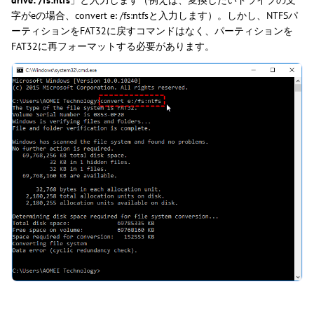
drive: /fs:ntfs
」と入力します（例えば、変換したいドライブの文
字がeの場合、convert e: /fs:ntfsと入力します）。しかし、NTFSパ
ーティションをFAT32に戻すコマンドはなく、パーティションを
FAT32に再フォーマットする必要があります。