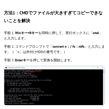
方法1：CMDでファイルが大きすぎてコピーできな
いことを解決
手順 1.
Winキー+Rキー
を同時に押して、実行ボックスに「
cmd
」
と入力します。
手順 2. コマンドプロンプトで「
convert n：/ fs：ntfs
」と入力しま
す。（「n」は外付けHDDの番号です。）
手順 3.
Enterキー
を押して変換を開始します。