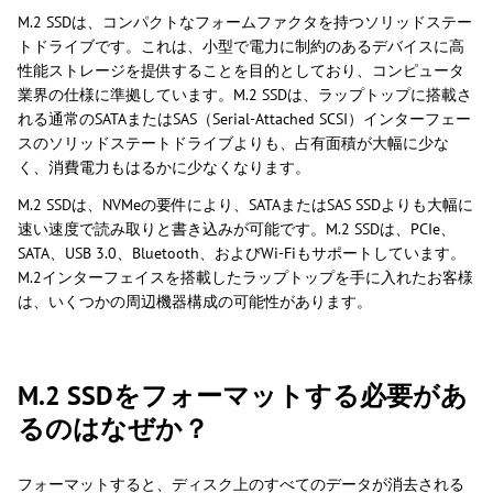
M.2 SSDは、コンパクトなフォームファクタを持つソリッドステー
トドライブです。これは、小型で電力に制約のあるデバイスに高
性能ストレージを提供することを目的としており、コンピュータ
業界の仕様に準拠しています。M.2 SSDは、ラップトップに搭載さ
れる通常のSATAまたはSAS（Serial-Attached SCSI）インターフェー
スのソリッドステートドライブよりも、占有面積が大幅に少な
く、消費電力もはるかに少なくなります。
M.2 SSDは、NVMeの要件により、SATAまたはSAS SSDよりも大幅に
速い速度で読み取りと書き込みが可能です。M.2 SSDは、PCIe、
SATA、USB 3.0、Bluetooth、およびWi-Fiもサポートしています。
M.2インターフェイスを搭載したラップトップを手に入れたお客様
は、いくつかの周辺機器構成の可能性があります。
M.2 SSDをフォーマットする必要があ
るのはなぜか？
フォーマットすると、ディスク上のすべてのデータが消去される