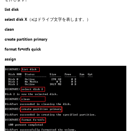
list disk
select disk X
（xはドライブ文字を表します。）
clean
create partition primary
format fs=ntfs quick
assign