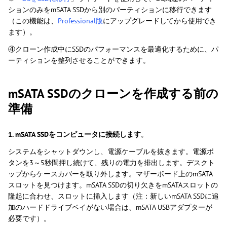
ションのみをmSATA SSDから別のパーティションに移行できます
（この機能は、
Professional版
にアップグレードしてから使用でき
ます）。
④クローン作成中にSSDのパフォーマンスを最適化するために、パ
ーティションを整列させることができます。
mSATA SSDのクローンを作成する前の
準備
1. mSATA SSDをコンピュータに接続します
。
システムをシャットダウンし、電源ケーブルを抜きます。電源ボ
タンを3～5秒間押し続けて、残りの電力を排出します。デスクト
ップからケースカバーを取り外します。マザーボード上のmSATA
スロットを見つけます。mSATA SSDの切り欠きをmSATAスロットの
隆起に合わせ、スロットに挿入します（注：新しいmSATA SSDに追
加のハードドライブベイがない場合は、mSATA USBアダプターが
必要です）。