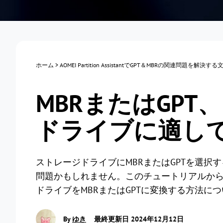
ホーム
>
AOMEI Partition AssistantでGPT＆MBRの関連問題を解決する
MBRまたはGP
ドライブに適し
ストレージドライブにMBRまたはGPTを選
問題かもしれません。このチュートリアルか
ドライブをMBRまたはGPTに変換する方法に
By
ゆき
最終更新日 2024年12月12日