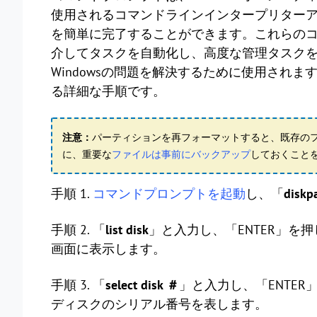
使用されるコマンドラインインタープリター
を簡単に完了することができます。これらの
介してタスクを自動化し、高度な管理タスク
Windowsの問題を解決するために使用されま
る詳細な手順です。
注意：
パーティションを再フォーマットすると、既存の
に、重要な
ファイルは事前にバックアップ
しておくこと
手順 1.
コマンドプロンプトを起動
し、「
diskp
手順 2. 「
list disk
」と入力し、「ENTER」
画面に表示します。
手順 3. 「
select disk ＃
」と入力し、「ENTE
ディスクのシリアル番号を表します。