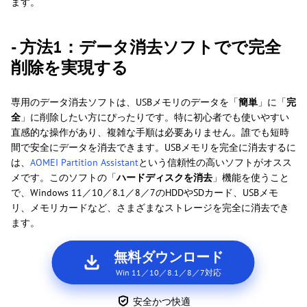
ます。
- 方法1：データ消去ソフトでで完全
削除を実現する
専用のデータ消去ソフトは、USBメモリのデータを「
簡単
」に「
完
全
」に削除したい方にぴったりです。特に初心者でも使いやすい
直感的な操作があり、複雑な手順は必要ありません。誰でも短時
間で安全にデータを消去できます。USBメモリを完全に消去するに
は、
AOMEI Partition Assistant
という信頼性の高いソフトがオスス
メです。このソフトの「
ハードディスクを消去
」機能を使うこと
で、Windows 11／10／8.1／8／7のHDDやSDカード、USBメモ
リ、メモリカードなど、さまざまなストレージを完全に消去でき
ます。
無料ダウンロード
Win 11／10／8.1／8／7対応
安全かつ快適