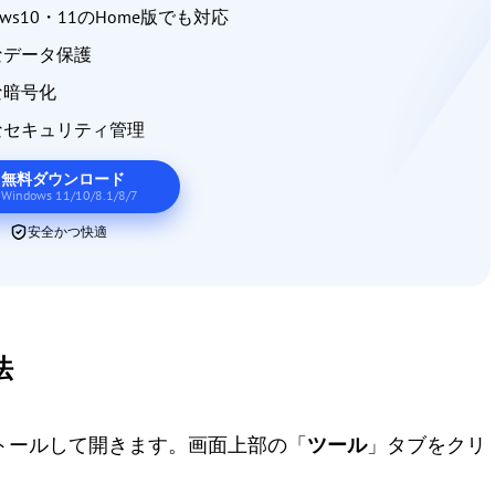
dows10・11のHome版でも対応
なデータ保護
な暗号化
なセキュリティ管理
無料ダウンロード
Windows 11/10/8.1/8/7
安全かつ快適
法
antをインストールして開きます。画面上部の「
ツール
」タブをクリ