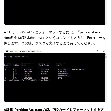
4. SDカードをFAT32にフォーマットするには、「partassist.exe
/fmt:F /fs:fat32 /label:test」というコマンドを入力し、Enterキーを
押します。その後、タスクが完了するまで待ってください。
AOMEI Partition AssistantのGUIでSDカードをフォーマットする方