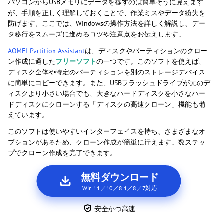
パソコンからUSBメモリにデータを移すのは簡単そうに見えます
が、手順を正しく理解しておくことで、作業ミスやデータ紛失を
防げます。ここでは、Windowsの操作方法を詳しく解説し、デー
タ移行をスムーズに進めるコツや注意点をお伝えします。
AOMEI Partition Assistant
は、ディスクやパーティションのクロー
ン作成に適した
フリーソフト
の一つです。このソフトを使えば、
ディスク全体や特定のパーティションを別のストレージデバイス
に簡単にコピーできます。また、USBフラッシュドライブが元のデ
ィスクより小さい場合でも、大きなハードディスクを小さなハー
ドディスクにクローンする「ディスクの高速クローン」機能も備
えています。
このソフトは使いやすいインターフェイスを持ち、さまざまなオ
プションがあるため、クローン作成が簡単に行えます。数ステッ
プでクローン作成を完了できます。
無料ダウンロード
Win 11／10／8.1／8／7対応
安全かつ高速