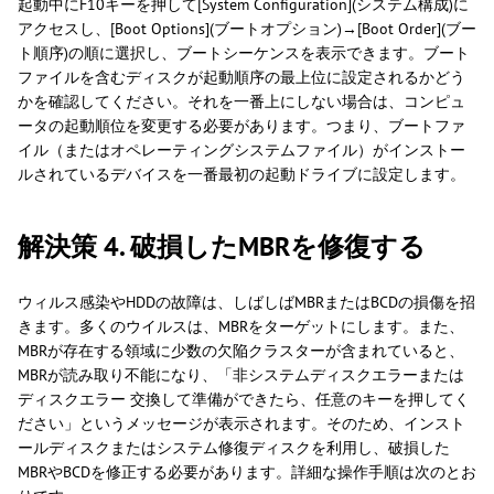
起動中にF10キーを押して[System Configuration](システム構成)に
アクセスし、[Boot Options](ブートオプション)→[Boot Order](ブー
ト順序)の順に選択し、ブートシーケンスを表示できます。ブート
ファイルを含むディスクが起動順序の最上位に設定されるかどう
かを確認してください。それを一番上にしない場合は、コンピュ
ータの起動順位を変更する必要があります。つまり、ブートファ
イル（またはオペレーティングシステムファイル）がインストー
ルされているデバイスを一番最初の起動ドライブに設定します。
解決策 4. 破損したMBRを修復する
ウィルス感染やHDDの故障は、しばしばMBRまたはBCDの損傷を招
きます。多くのウイルスは、MBRをターゲットにします。また、
MBRが存在する領域に少数の欠陥クラスターが含まれていると、
MBRが読み取り不能になり、「非システムディスクエラーまたは
ディスクエラー 交換して準備ができたら、任意のキーを押してく
ださい」というメッセージが表示されます。そのため、インスト
ールディスクまたはシステム修復ディスクを利用し、破損した
MBRやBCDを修正する必要があります。詳細な操作手順は次のとお