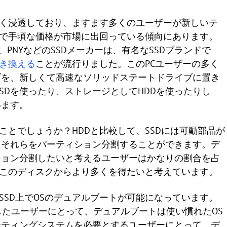
きく浸透しており、ますます多くのユーザーが新しいテ
量で手頃な価格が市場に出回っている傾向にあります。
、SanDisk、PNYなどのSSDメーカーは、有名なSSDブランドで
置き換える
ことが流行りました。このPCユーザーの多く
ブを、新しくて高速なソリッドステートドライブに置き
SDを使ったり、ストレージとしてHDDを使ったりし
います。
ことでしょうか？HDDと比較して、SSDには可動部品が
にそれらをパーティション分割することができます。デ
ション分割したいと考えるユーザーはかなりの割合を占
、このディスクからより多くを得たいと考えています。
SSD上でOSのデュアルブートが可能になっています。
グレードしたユーザーにとって、デュアルブートは使い慣れたOS
ーティングシステムを必要とするユーザーにとって、デ