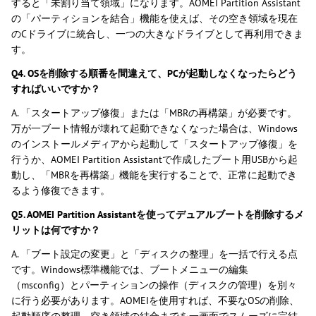
すると「未割り当て領域」になります。AOMEI Partition Assistant
の「パーティションを結合」機能を使えば、その空き領域を現在
のCドライブに統合し、一つの大きなドライブとして再利用できま
す。
Q4. OSを削除する順番を間違えて、PCが起動しなくなったらどう
すればいいですか？
A. 「スタートアップ修復」または「MBRの再構築」が必要です。
万が一ブート情報が壊れて起動できなくなった場合は、Windows
のインストールメディアから起動して「スタートアップ修復」を
行うか、AOMEI Partition Assistantで作成したブート用USBから起
動し、「MBRを再構築」機能を実行することで、正常に起動でき
るよう修復できます。
Q5. AOMEI Partition Assistantを使ってデュアルブートを削除するメ
リットは何ですか？
A. 「ブート設定の変更」と「ディスクの整理」を一括で行える点
です。Windows標準機能では、ブートメニューの編集
（msconfig）とパーティションの操作（ディスクの管理）を別々
に行う必要があります。AOMEIを使用すれば、不要なOSの削除、
起動順序の整理、空き領域の結合までを一画面でスムーズに完結