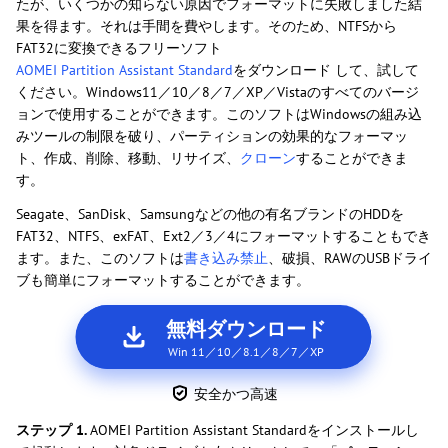
たが、いくつかの知らない原因でフォーマットに失敗しました結
果を得ます。それは手間を費やします。そのため、NTFSから
FAT32に変換できるフリーソフト
AOMEI Partition Assistant Standard
をダウンロード して、試して
ください。Windows11／10／8／7／XP／Vistaのすべてのバージ
ョンで使用することができます。このソフトはWindowsの組み込
みツールの制限を破り、パーティションの効果的なフォーマッ
ト、作成、削除、移動、リサイズ、
クローン
することができま
す。
Seagate、SanDisk、Samsungなどの他の有名ブランドのHDDを
FAT32、NTFS、exFAT、Ext2／3／4にフォーマットすることもでき
ます。また、このソフトは
書き込み禁止
、破損、RAWのUSBドライ
ブも簡単にフォーマットすることができます。
無料ダウンロード
Win 11／10／8.1／8／7／XP
安全かつ高速
ステップ 1.
AOMEI Partition Assistant Standardをインストールし