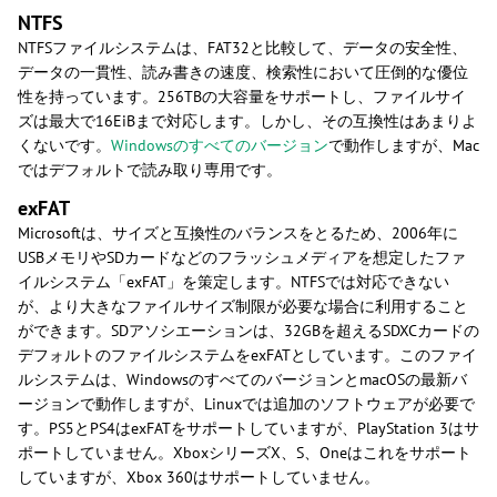
NTFS
NTFSファイルシステムは、FAT32と比較して、データの安全性、
データの一貫性、読み書きの速度、検索性において圧倒的な優位
性を持っています。256TBの大容量をサポートし、ファイルサイ
ズは最大で16EiBまで対応します。しかし、その互換性はあまりよ
くないです。
Windowsのすべてのバージョン
で動作しますが、Mac
ではデフォルトで読み取り専用です。
exFAT
Microsoftは、サイズと互換性のバランスをとるため、2006年に
USBメモリやSDカードなどのフラッシュメディアを想定したファ
イルシステム「exFAT」を策定します。NTFSでは対応できない
が、より大きなファイルサイズ制限が必要な場合に利用すること
ができます。SDアソシエーションは、32GBを超えるSDXCカードの
デフォルトのファイルシステムをexFATとしています。このファイ
ルシステムは、WindowsのすべてのバージョンとmacOSの最新バ
ージョンで動作しますが、Linuxでは追加のソフトウェアが必要で
す。PS5とPS4はexFATをサポートしていますが、PlayStation 3はサ
ポートしていません。XboxシリーズX、S、Oneはこれをサポート
していますが、Xbox 360はサポートしていません。