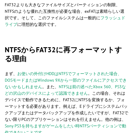
FAT32よりも大きなファイルサイズとパーティションの制限、
NTFSのような優れた互換性が必要な場合、exFATは素晴らしい選
択です。そして、このファイルシステムは一般的に
フラッシュド
ライブ
に理想的な選択です。
NTFSからFAT32に再フォーマットす
る理由
まず、
お使いの外付けHDDはNTFSでフォーマットされた場合、
DOSモードまたはWindows 9Xから一部のファイルにアクセスでき
ないかもしれません
。また、
NTFSは前の述べたXbox 360、PS3な
どの沢山のデバイスによって認識できません
。この場合、それは
デバイスで動作できるために、FAT32にNTFSを変換するか、フォ
ーマットする必要があります。例えば、Eドライブにシステムバッ
クアップまたはデータバックアップを作成したいですが、FAT32で
ない限りPCのアプリケーションはそれを行えません。他の例は、
Sony PS3を持ちますがゲームをしたい時NTFSパーティションで動
作できないことです。