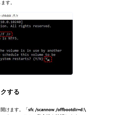
押します。
ックする
を開けます。「
sfc /scannow /offbootdir=d:\