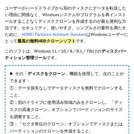
ユーザーがハードドライブから別のディスクにデータを転送した
い理由に関係なく、Windowsシステムやプログラムを再インスト
ールすることなくディスククローンを作成するのが最も便利な方
法です。セキュリティ、使いやすさ、シンプルさの要件を満たす
ために、
AOMEI Partition Assistant Standard
はWindowsユーザーに
とって
最高の無料HDDクローンソフト
です。
このソフトは、Windows 11／10／8／8.1／7向けの
ディスクパー
ティション管理ツール
です。
▶ その「
ディスクをクローン
」機能を使用して、次のことが
できます：
①：データ損失なしでデータディスクを無料でクローンする
こと。
②：別のドライブに使用済み領域のみをクローンし、「ディ
スクの高速クローン」オプションでパーティションのサイズ
を調整すること。
③：「セクタ単位のクローン」オプションでディスクまたは
パーティションのクローンを作成すること。