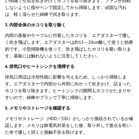
い間隔で空気を吹きかけてホコリを取り除きます。ファンが回転
しないように指やペンで固定してから掃除します。頑固な汚れ
は、軽く湿らせた綿棒で拭き取ります。
3. 内部全体のホコリを取り除く
内部の基板やケーブルに付着したホコリを、エアダスターで優し
く吹き飛ばします。エアダスターは約15～20cm離して使うと効果
的です。小型掃除機を使って、吹き飛ばしたホコリを吸い取りま
す。基板には触れないように注意してください。
4. 排気口やヒートシンクを清掃する
排気口周辺は冷却性能に影響を与えるため、しっかり掃除しま
す。エアダスターで内部から外部に向かって吹きかけ、詰まった
ホコリを取り除きます。ヒートシンクの隙間もホコリがたまりや
すいので、綿棒やブラシで丁寧に掃除します。
5. メモリやストレージを確認する
メモリやストレージ（HDD／SSD）がしっかり接続されているか確
認します。メモリは静電気対策をした後、取り外して接点を乾い
た布で優しく拭くと接触不良を防げます。