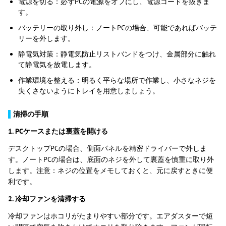
電源を切る：必ずPCの電源をオフにし、電源コードを抜きま
す。
バッテリーの取り外し：ノートPCの場合、可能であればバッテ
リーを外します。
静電気対策：静電気防止リストバンドをつけ、金属部分に触れ
て静電気を放電します。
作業環境を整える：明るく平らな場所で作業し、小さなネジを
失くさないようにトレイを用意しましょう。
▌
清掃の手順
1. PCケースまたは裏蓋を開ける
デスクトップPCの場合、側面パネルを精密ドライバーで外しま
す。ノートPCの場合は、底面のネジを外して裏蓋を慎重に取り外
します。注意：ネジの位置をメモしておくと、元に戻すときに便
利です。
2. 冷却ファンを清掃する
冷却ファンはホコリがたまりやすい部分です。エアダスターで短