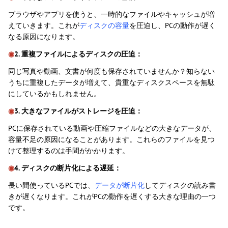
ブラウザやアプリを使うと、一時的なファイルやキャッシュが増
えていきます。これが
ディスクの容量
を圧迫し、PCの動作が遅く
なる原因になります。
◉
2. 重複ファイルによるディスクの圧迫：
同じ写真や動画、文書が何度も保存されていませんか？知らない
うちに重複したデータが増えて、貴重なディスクスペースを無駄
にしているかもしれません。
◉
3. 大きなファイルがストレージを圧迫：
PCに保存されている動画や圧縮ファイルなどの大きなデータが、
容量不足の原因になることがあります。これらのファイルを見つ
けて整理するのは手間がかかります。
◉
4. ディスクの断片化による遅延：
長い間使っているPCでは、
データが断片化
してディスクの読み書
きが遅くなります。これがPCの動作を遅くする大きな理由の一つ
です。